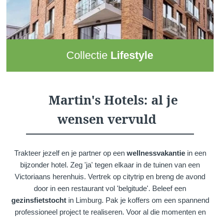
Collectie
Lifestyle
Deze collectie verenigt
vier hotels
(waaronder een resort
met twee hotels) die uitgedacht zijn als moderne,
dynamische
uitwisselingsplaatsen
. De hotels zijn
Martin's Hotels: al je
uitstekende locaties om nieuwe energie op te doen en
wensen vervuld
contacten te leggen met anderen. Voeg daar de gunstige
ligging aan toe en je hebt het perfecte adres om de
omgeving te verkennen
als koppel of met je familie
.
Trakteer jezelf en je partner op een
wellnessvakantie
in een
bijzonder hotel. Zeg 'ja' tegen elkaar in de tuinen van een
Victoriaans herenhuis. Vertrek op citytrip en breng de avond
door in een restaurant vol 'belgitude'. Beleef een
gezinsfietstocht
in Limburg. Pak je koffers om een ​​spannend
professioneel project te realiseren. Voor al die momenten en