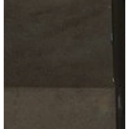
Waarom online
Minimaal €10
goedkoper in
vergelijking met
boekingssites
Verrijk uw verblijf
met exclusieve
extra's en activiteiten