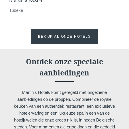
Martin's Red 4****
Evenementen
Tubeke
Hockey World Cup
Contacteer ons
Lang verblijf
Galerij
BEKIJK AL ONZE HOTELS
Blog
GAAT UW BERICHT RECHTS
Ontdek onze speciale
*
Naam
:
aanbiedingen
Français
English
Nederlands
*
Voornaam
:
Martin's Hotels komt geregeld met ongeziene
Deutsch
aanbiedingen op de proppen. Combineer de royale
keuken van een authentiek restaurant, een exclusieve
hotelervaring en een luxueuze spa in een van de
*
E-mail
:
hoteljuwelen die onze groep rijk is, in negen Belgische
steden. Voor momenten die ertoe doen en die gedeeld