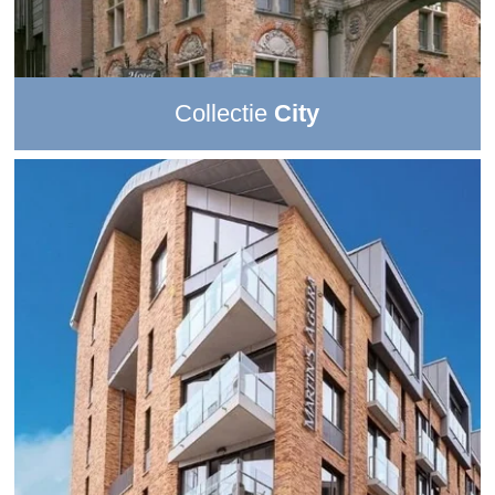
Collectie
City
Boek een van de
drie hotels
van deze collectie voor een
onvergetelijke
citytrip.
Ontdek het beste wat de stad te
bieden heeft vanuit een
uitzonderlijke locatie
. Je bevindt je
middenin een onweerstaanbare stedelijke omgeving, op
korte afstand van de lokale bezienswaardigheden en aan
tafel word je verwend met
lokale delicatessen.