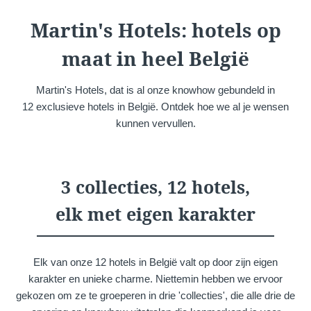
Martin's Château du
Martin's Manoir
Martin's Hotels: hotels op
Lac
Genval, 4*
Genval, 5*
maat in heel België
Martin's Hotels, dat is al onze knowhow gebundeld in
12 exclusieve hotels in België. Ontdek hoe we al je wensen
kunnen vervullen.
3 collecties, 12 hotels,
Martin's Louvain-la-
Martin's All Suites
elk met eigen karakter
Neuve
Louvain-la-Neuve, 4*
Louvain-la-Neuve, 3*
Elk van onze 12 hotels in België valt op door zijn eigen
karakter en unieke charme. Niettemin hebben we ervoor
gekozen om ze te groeperen in drie 'collecties', die alle drie de