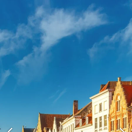
Wat zoek je ?
Kies uw hotel:
Martin's
Martin's Relais
Rentmeesterij
Bruges, 4*
Bilzen, 4*