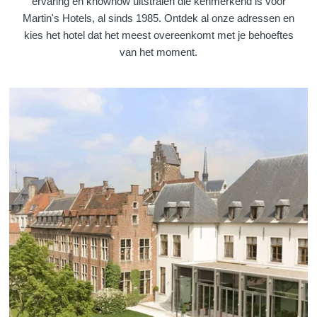
ervaring en knowhow uitstralen die kenmerkend is voor
Martin's Hotels, al sinds 1985. Ontdek al onze adressen en
kies het hotel dat het meest overeenkomt met je behoeftes
van het moment.
Martin's Klooster
Martin's Patershof
Louvain, 4*
Malines, 4*
Martin's Dream Hotel
Martin's Red
Mons, 4*
Tubize, 4*